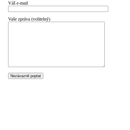
Váš e-mail
Vaše zpráva (volitelný)
Český výrobce dřevěných palet a atypických obalů na